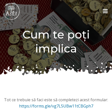
Skip
to
content
Cum te poți
implica
Tot ce trebuie să faci este să completezi acest formular:
https://forms.gle/vg7L5UBw11tCBGph7