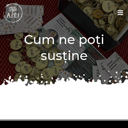
Skip
to
content
Cum ne poți
susține